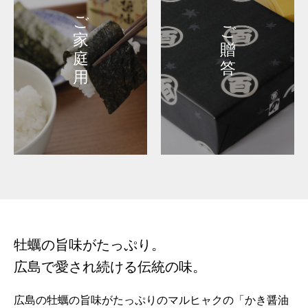
ご
ご
家
贈
庭
答
用
牡蠣の旨味がたっぷり。
広島で愛され続ける伝統の味。
広島の牡蠣の旨味がたっぷりのマルヒャクの「かき醤油