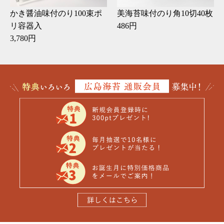
かき醤油味付のり100束ポ
美海苔味付のり角10切40枚
リ容器入
486円
3,780円