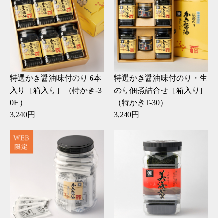
特選かき醤油味付のり 6本
特選かき醤油味付のり・生
入り［箱入り］（特かき-3
のり佃煮詰合せ［箱入り］
0H）
（特かきT-30）
3,240円
3,240円