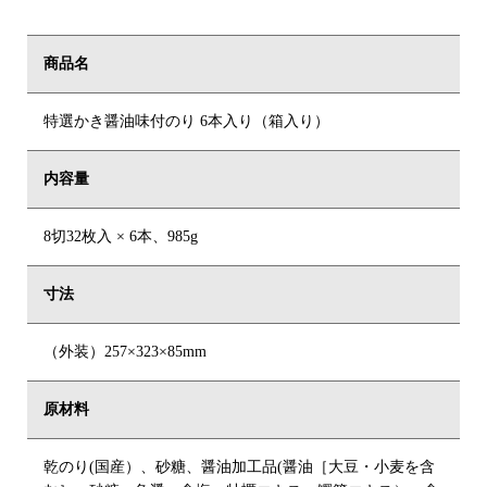
商品名
特選かき醤油味付のり 6本入り（箱入り）
内容量
8切32枚入 × 6本、985g
寸法
（外装）257×323×85mm
原材料
乾のり(国産）、砂糖、醤油加工品(醤油［大豆・小麦を含