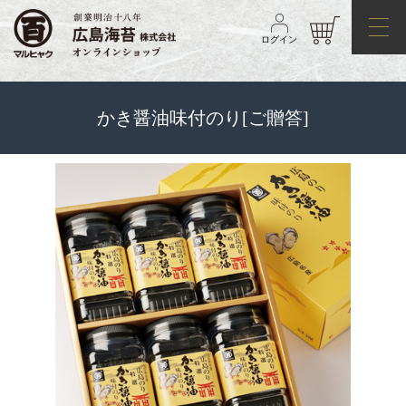
ログイン
かき醤油味付のり[ご贈答]