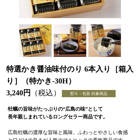
特選かき醤油味付のり 6本入り［箱入
り］（特かき-30H）
3,240円
（税込）
熨斗・包装 対象商品
牡蠣の旨味がたっぷりの“広島の味”として
長年親しまれているロングセラー商品です。
広島牡蠣の濃厚な旨味と風味、ふわっとやさしい食感