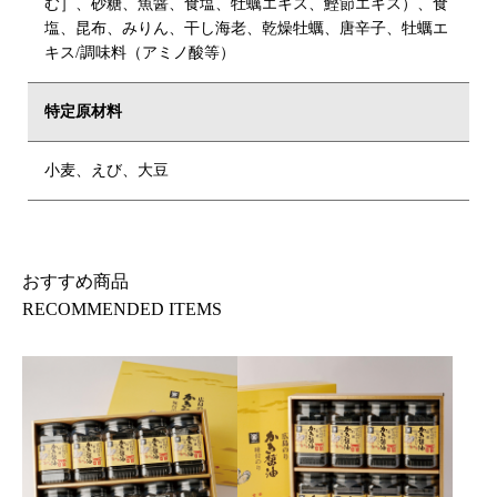
む］、砂糖、魚醤、食塩、牡蠣エキス、鰹節エキス）、食
塩、昆布、みりん、干し海老、乾燥牡蠣、唐辛子、牡蠣エ
キス/調味料（アミノ酸等）
特定原材料
小麦、えび、大豆
おすすめ商品
RECOMMENDED ITEMS