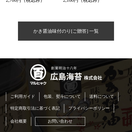
2,700円
（税込み）
2,160円
（税込み）
かき醤油味付のり[ご贈答] 一覧
ご利用ガイド
包装、熨斗について
送料について
特定商取引法に基づく表記
プライバシーポリシー
会社概要
お問い合わせ