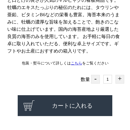
と口どけの良さが人気のマルヒャクの看板商品です。
牡蠣のエキスたっぷりの秘伝のたれには、タウリンや
亜鉛、ビタミンB6などの栄養も豊富。海苔本来のうま
みに、牡蠣の濃厚な旨味を加えることで、飽きのこな
い味に仕上げています。国内の海苔産地より厳選した
良質の海苔のみを使用しています。 お手軽に毎日の食
卓に取り入れていただる、便利な卓上サイズです。ギ
フトやお土産におすすめの箱入りです。
包装・熨斗について詳しくは
こちら
をご覧ください
-
+
数量
カートに入れる